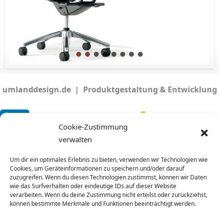
umlanddesign.de | Produktgestaltung & Entwicklung
Cookie-Zustimmung
verwalten
Ralf Umland Dipl. Designer | Camphauser Str. 1 | D-
Um dir ein optimales Erlebnis zu bieten, verwenden wir Technologien wie
66287 Quierschied
Cookies, um Geräteinformationen zu speichern und/oder darauf
Tel.
+49(0) 6897 - 6 01 08 60
|
info(a)umlanddesign.de
zuzugreifen. Wenn du diesen Technologien zustimmst, können wir Daten
wie das Surfverhalten oder eindeutige IDs auf dieser Website
verarbeiten. Wenn du deine Zustimmung nicht erteilst oder zurückziehst,
können bestimmte Merkmale und Funktionen beeinträchtigt werden.
Impressum